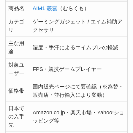
商品名
AIM1 叢雲
（むらくも）
カテゴ
ゲーミングガジェット / エイム補助ア
リ
クセサリ
主な用
湿度・手汗によるエイムブレの軽減
途
対象ユ
FPS・競技ゲームプレイヤー
ーザー
国内販売ページにて要確認（※為替・
価格帯
販売店・並行輸入により変動）
日本で
Amazon.co.jp・楽天市場・Yahoo!ショ
の入手
ッピング等
先