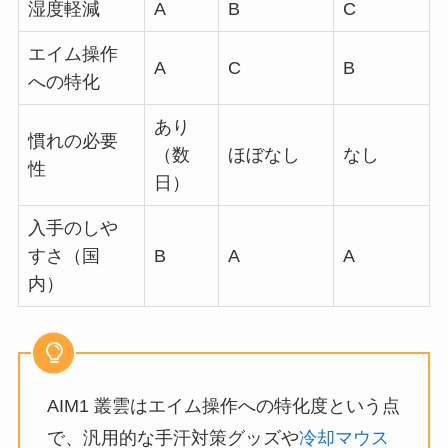
湿度軽減
A
B
C
エイム操作
A
C
B
への特化
あり
慣れの必要
（数
ほぼなし
なし
性
日）
入手のしや
すさ（国
B
A
A
内）
AIM1 叢雲はエイム操作への特化度という点
で、汎用的な手汗対策グッズや
冷却マウス