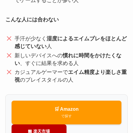
でゲームすることが多い人
こんな人には合わない
手汗が少なく
湿度によるエイムブレをほとんど
感じていない
人
新しいデバイスへの
慣れに時間をかけたくな
い
、すぐに結果を求める人
カジュアルゲーマーで
エイム精度より楽しさ重
視
のプレイスタイルの人
🛒 Amazon
で探す
🏪 楽天市場