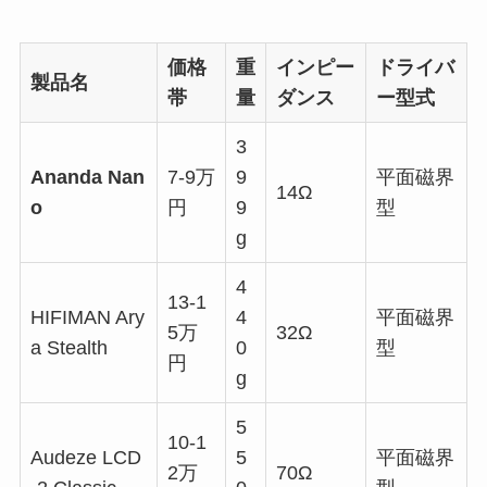
価格
重
インピー
ドライバ
製品名
帯
量
ダンス
ー型式
3
Ananda Nan
7-9万
9
平面磁界
14Ω
o
円
9
型
g
4
13-1
HIFIMAN Ary
4
平面磁界
5万
32Ω
a Stealth
0
型
円
g
5
10-1
Audeze LCD
5
平面磁界
2万
70Ω