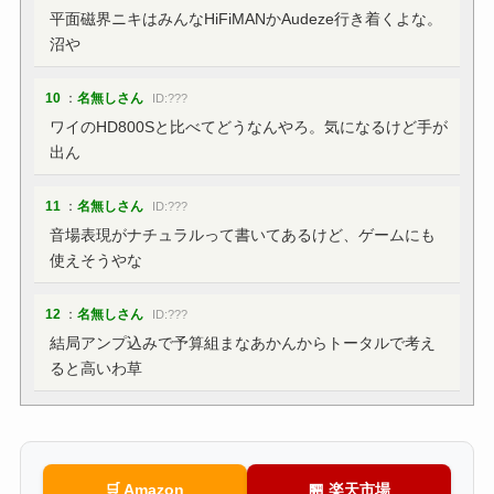
平面磁界ニキはみんなHiFiMANかAudeze行き着くよな。
沼や
10
：
名無しさん
ID:???
ワイのHD800Sと比べてどうなんやろ。気になるけど手が
出ん
11
：
名無しさん
ID:???
音場表現がナチュラルって書いてあるけど、ゲームにも
使えそうやな
12
：
名無しさん
ID:???
結局アンプ込みで予算組まなあかんからトータルで考え
ると高いわ草
🛒 Amazon
🏪 楽天市場