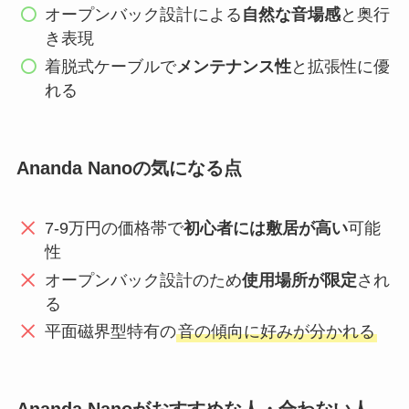
オープンバック設計による
自然な音場感
と奥行
き表現
着脱式ケーブルで
メンテナンス性
と拡張性に優
れる
Ananda Nanoの気になる点
7-9万円の価格帯で
初心者には敷居が高い
可能
性
オープンバック設計のため
使用場所が限定
され
る
平面磁界型特有の
音の傾向に好みが分かれる