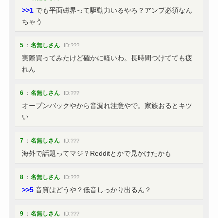
>>1
でも平面磁界って駆動力いるやろ？アンプ必須なん
ちゃう
5
：
名無しさん
ID:???
実際買ってみたけど確かに軽いわ。長時間つけてても疲
れん
6
：
名無しさん
ID:???
オープンバックやから音漏れ注意やで。家族おるとキツ
い
7
：
名無しさん
ID:???
海外で話題ってマジ？Redditとかで見かけたかも
8
：
名無しさん
ID:???
>>5
音質はどうや？低音しっかり出るん？
9
：
名無しさん
ID:???