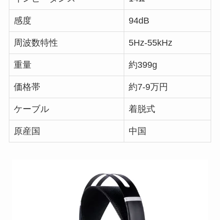
感度
94dB
周波数特性
5Hz-55kHz
重量
約399g
価格帯
約7-9万円
ケーブル
着脱式
原産国
中国