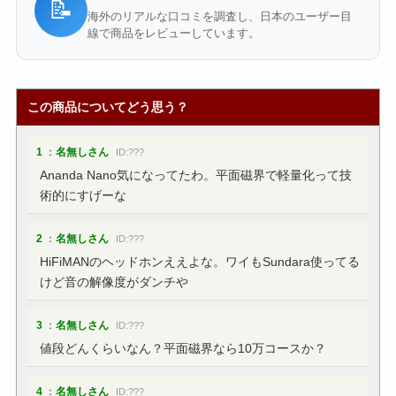
📝
海外のリアルな口コミを調査し、日本のユーザー目
線で商品をレビューしています。
この商品についてどう思う？
1
：
名無しさん
ID:???
Ananda Nano気になってたわ。平面磁界で軽量化って技
術的にすげーな
2
：
名無しさん
ID:???
HiFiMANのヘッドホンええよな。ワイもSundara使ってる
けど音の解像度がダンチや
3
：
名無しさん
ID:???
値段どんくらいなん？平面磁界なら10万コースか？
4
：
名無しさん
ID:???