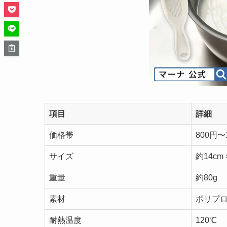
項目
詳細
価格帯
800円〜
サイズ
約14cm ×
重量
約80g
素材
ポリプ
耐熱温度
120℃