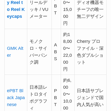
y Reel t
リールデ
0〜
ディオ機器モ
B
o Reel K
ッキ / VU
15,0
チーフの唯一
T
eycaps
メーター
00
無二デザイン
円
約1
モノク
8,00
Cherry プロ
A
GMK Alt
ロ・サイ
0〜
ファイル・深
B
er
バーパン
22,0
色ダブルショ
S
ク調
00
ット
円
約6,
日本語レ
00
ePBT Bl
P
日本語サブレ
トロタイ
0〜
ack Japa
B
ジェンドで国
ポグラフ
10,0
nese
T
内人気が高い
ィ
00