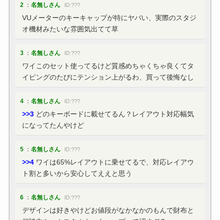
2
：
名無しさん
ID:???
VUメーターのキーキャップが特にヤバい、実際のスタジ
オ機材みたいな雰囲気出てて草
3
：
名無しさん
ID:???
ワイこのセット使ってるけど質感めちゃくちゃ良くてタ
イピングのたびにテンション上がるわ、買って後悔なし
4
：
名無しさん
ID:???
>>3
どのキーボードに載せてるん？レイアウト対応幅気
になってたんやけど
5
：
名無しさん
ID:???
>>4
ワイは65%レイアウトに乗せてるで、対応レイアウ
ト割と多いから安心してええと思う
6
：
名無しさん
ID:???
デザインは好きやけどお値段がなかなかのもんで財布と