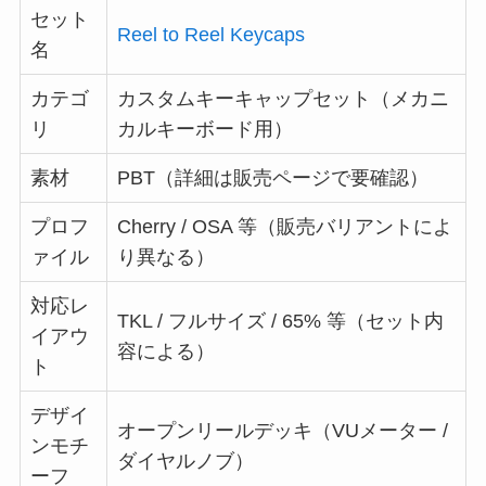
セット
Reel to Reel Keycaps
名
カテゴ
カスタムキーキャップセット（メカニ
リ
カルキーボード用）
素材
PBT（詳細は販売ページで要確認）
プロフ
Cherry / OSA 等（販売バリアントによ
ァイル
り異なる）
対応レ
TKL / フルサイズ / 65% 等（セット内
イアウ
容による）
ト
デザイ
オープンリールデッキ（VUメーター /
ンモチ
ダイヤルノブ）
ーフ