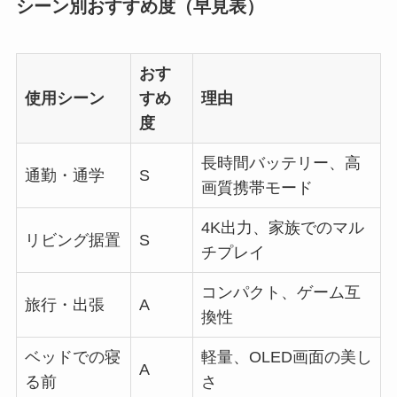
シーン別おすすめ度（早見表）
おす
使用シーン
すめ
理由
度
長時間バッテリー、高
通勤・通学
S
画質携帯モード
4K出力、家族でのマル
リビング据置
S
チプレイ
コンパクト、ゲーム互
旅行・出張
A
換性
ベッドでの寝
軽量、OLED画面の美し
A
る前
さ