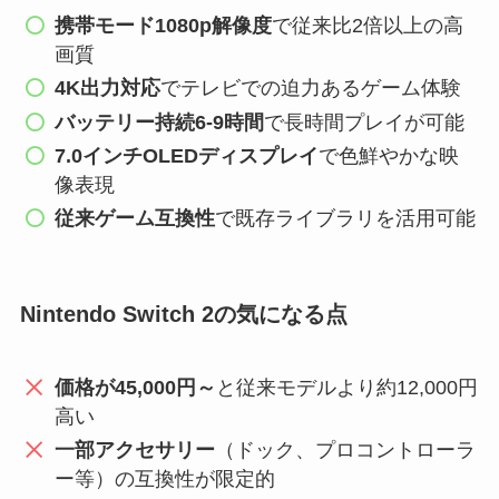
携帯モード1080p解像度
で従来比2倍以上の高
画質
4K出力対応
でテレビでの迫力あるゲーム体験
バッテリー持続6-9時間
で長時間プレイが可能
7.0インチOLEDディスプレイ
で色鮮やかな映
像表現
従来ゲーム互換性
で既存ライブラリを活用可能
Nintendo Switch 2の気になる点
価格が45,000円～
と従来モデルより約12,000円
高い
一部アクセサリー
（ドック、プロコントローラ
ー等）の互換性が限定的