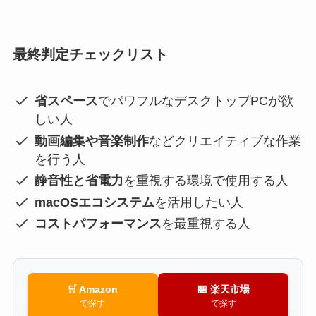
最終判定チェックリスト
省スペース
でパワフルなデスクトップPCが欲
しい人
動画編集や音楽制作
などクリエイティブな作業
を行う人
静音性と省電力
を重視する環境で使用する人
macOSエコシステム
を活用したい人
コストパフォーマンス
を最重視する人
🛒 Amazon
🏪 楽天市場
で探す
で探す