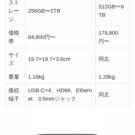
スト
512GB〜8
レー
256GB〜2TB
TB
ジ
価格
178,800
84,800円〜
帯
円〜
サイ
19.7×19.7×3.6cm
同左
ズ
重量
1.18kg
1.28kg
接続
USB-C×4、HDMI、Ethern
同左
端子
et、3.5mmジャック