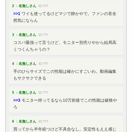
2
：
名無しさん
ID:???
>>1
ワイも使ってるけどマジで静かやで。ファンの音全
然気にならん
3
：
名無しさん
ID:???
コスパ最強って言うけど、モニター別売りやから結局高
くつくんちゃうの？
4
：
名無しさん
ID:???
手のひらサイズでこの性能は確かにすごいわ。動画編集
もサクサクできる
5
：
名無しさん
ID:???
>>3
モニター持ってるなら10万前後でこの性能は破格や
ろ
6
：
名無しさん
ID:???
買ってから半年経つけど不具合なし。安定性もええ感じ