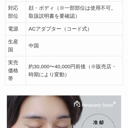
対応
顔・ボディ（※一部部位は使用不可。
部位
取扱説明書を要確認）
電源
ACアダプター（コード式）
生産
中国
国
実売
約30,000〜40,000円前後（※販売店・
価格
時期により変動）
帯