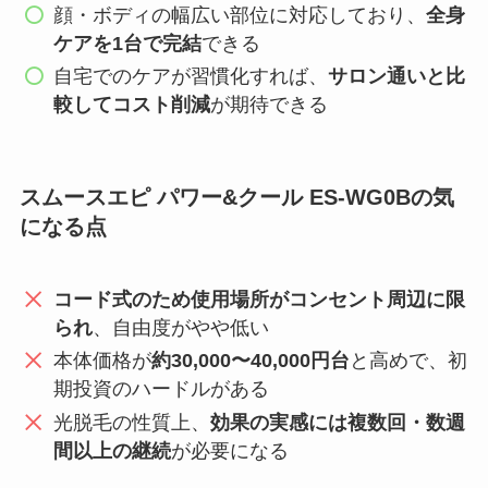
顔・ボディの幅広い部位に対応しており、
全身
ケアを1台で完結
できる
自宅でのケアが習慣化すれば、
サロン通いと比
較してコスト削減
が期待できる
スムースエピ パワー&クール ES-WG0Bの気
になる点
コード式のため使用場所がコンセント周辺に限
られ
、自由度がやや低い
本体価格が
約30,000〜40,000円台
と高めで、初
期投資のハードルがある
光脱毛の性質上、
効果の実感には複数回・数週
間以上の継続
が必要になる