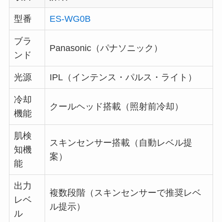
型番
ES-WG0B
ブラ
Panasonic（パナソニック）
ンド
光源
IPL（インテンス・パルス・ライト）
冷却
クールヘッド搭載（照射前冷却）
機能
肌検
スキンセンサー搭載（自動レベル提
知機
案）
能
出力
複数段階（スキンセンサーで推奨レベ
レベ
ル提示）
ル